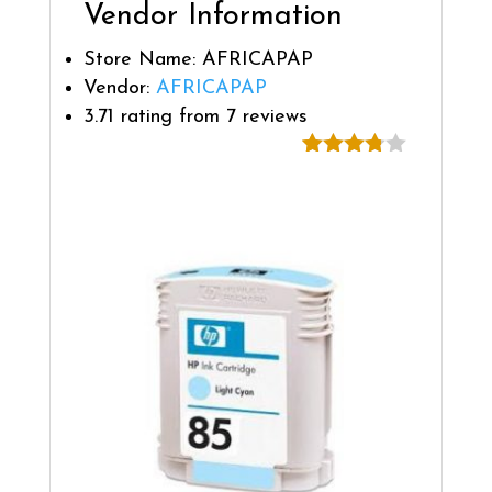
Vendor Information
Store Name:
AFRICAPAP
Vendor:
AFRICAPAP
3.71 rating from 7 reviews
Noté
7
3.71
sur 5
basé
sur
notation
s client