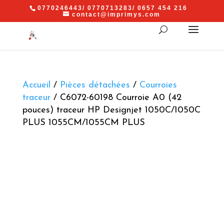
0770246443/ 0770713283/ 0657 454 216
contact@imprimys.com
Accueil
/
Pièces détachées
/
Courroies
traceur
/ C6072-60198 Courroie A0 (42
pouces) traceur HP Designjet 1050C/1050C
PLUS 1055CM/1055CM PLUS