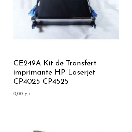
CE249A Kit de Transfert
imprimante HP Laserjet
CP4025 CP4525
0,00
د.ج