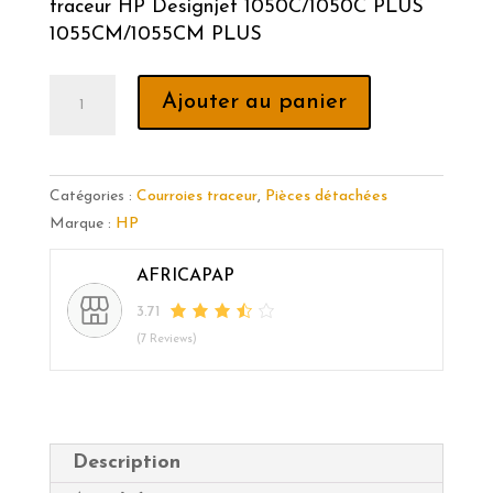
traceur HP Designjet 1050C/1050C PLUS
1055CM/1055CM PLUS
quantité
Ajouter au panier
de
C6072-
60198
Courroie
Catégories :
Courroies traceur
,
Pièces détachées
A0
Marque :
HP
(42
AFRICAPAP
pouces)
traceur
3.71
HP
(7 Reviews)
Designjet
1050C/1050C
PLUS
1055CM/1055CM
Description
PLUS