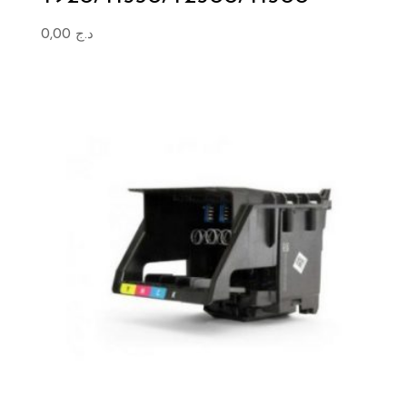
0,00
د.ج